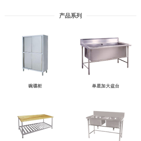
产品系列
碗碟柜
单星加大盆台