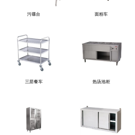
污碟台
面粉车
三层餐车
热汤池柜